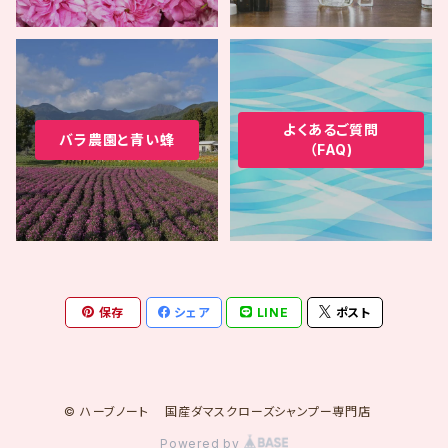
よくあるご質問
バラ農園と青い蜂
（FAQ)
保存
シェア
LINE
ポスト
© ハーブノート 国産ダマスクローズシャンプー専門店
Powered by